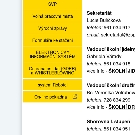
ŠVP
Sekretariát
Volná pracovní místa
Lucie Bulíčková
telefon:
561 034 917
Výroční zprávy
email:
sekretariat@zsp
Formuláře ke stažení
Vedoucí školní jídeln
ELEKTRONICKÝ
Gabriela Várady
INFORMAČNÍ SYSTÉM
telefon:
561 034 918
Ochrana os. dat (GDPR)
více info -
ŚKOLNÍ JI
a WHISTLEBLOWING
systém Robotel
Vedoucí školní druži
Bc. Veronika Votrubov
externí odkaz
On-line pokladna
telefon
: 728 834 299
více info -
ŠKOLNÍ D
Sborovna I. stupeň
telefon:
561 034 951