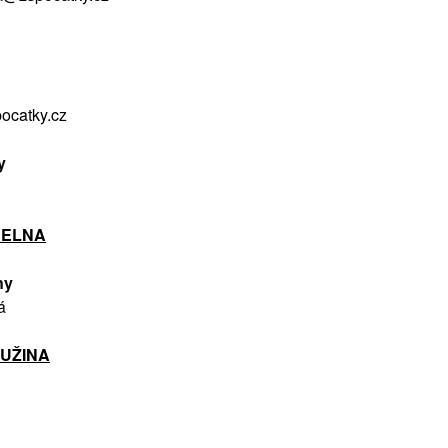
ocatky.cz
y
DELNA
ny
á
RUŽINA