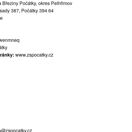
a Březiny Počátky, okres Pelhřimov
ady 387, Počátky 394 64
ce
wenmneq
átky
tránky:
www.zspocatky.cz
a@zspocatky.cz