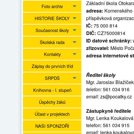
Základní škola Otokar
Foto archiv
adresa:
Komenského s
příspěvková organiza
HISTORIE ŠKOLY
IČ:
75 000 814
Současnost školy
DIČ:
CZ75000814
ID datové schránky:
Školská rada
zřizovatel:
Město Poč
Kontakty
adresa internetové s
Zápisy do prvních tříd
Ředitel školy
SRPDŠ
Mgr. Jaroslav Blažíček
telefon:
561 034 916
Knihovna - I. stupeň
email:
zs@pocatky.cz
Úspěchy žáků
Zástupkyně ředitele
Účast v projektech
Mgr. Lenka Koukalová
telefon: 561 034 915
NAŠI SPONZOŘI
email
:
lenka.koukalov