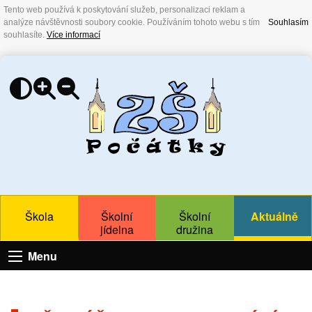
Tento web používá k poskytování služeb, personalizaci reklam a
analýze návštěvnosti soubory cookie. Používáním tohoto webu s tím
Souhlasím
souhlasíte.
Více informací
Škola
Školní
Školní
Aktuálně
jídelna
družina
Menu