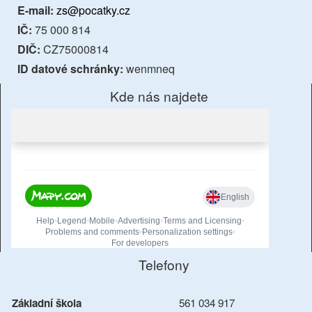
E-mail:
zs@pocatky.cz
IČ:
75 000 814
DIČ:
CZ75000814
ID datové schránky:
wenmneq
Kde nás najdete
Telefony
Základní škola
561 034 917