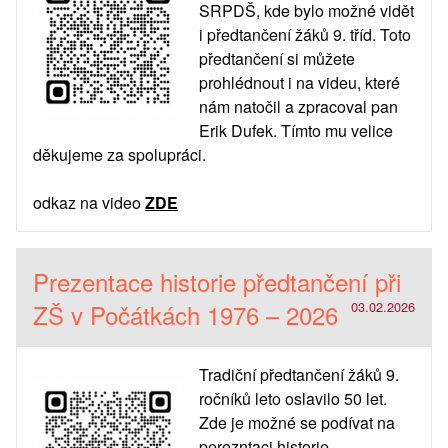
SRPDŠ, kde bylo možné vidět
i předtančení žáků 9. tříd. Toto
předtančení si můžete
prohlédnout i na videu, které
nám natočil a zpracoval pan
Erik Dufek. Tímto mu velice
děkujeme za spolupráci.
odkaz na video
ZDE
Prezentace historie předtančení při
ZŠ v Počátkách 1976 – 2026
03.02.2026
Tradiční předtančení žáků 9.
ročníků leto oslavilo 50 let.
Zde je možné se podívat na
perezntaci historie