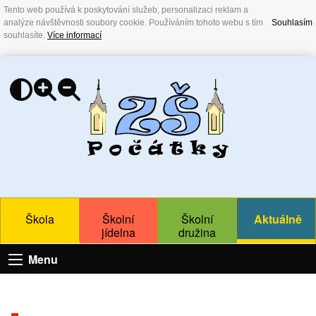
Tento web používá k poskytování služeb, personalizaci reklam a
analýze návštěvnosti soubory cookie. Používáním tohoto webu s tím
Souhlasím
souhlasíte.
Více informací
Škola
Školní
Školní
Aktuálně
jídelna
družina
Menu