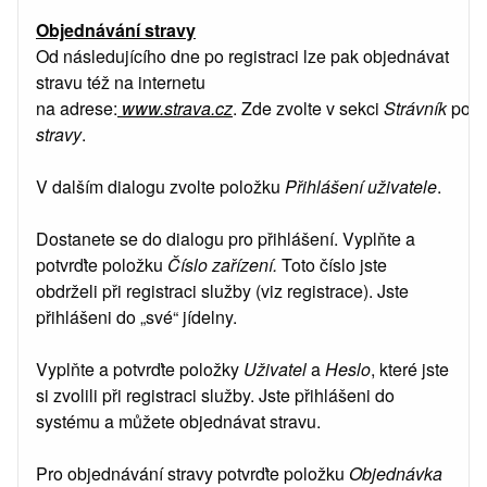
Objednávání stravy
Od následujícího dne po registraci lze pak objednávat
stravu též na internetu
na adrese:
www.strava.cz
. Zde zvolte v sekci
Strávník
polo
stravy
.
V dalším dialogu zvolte položku
Přihlášení uživatele
.
Dostanete se do dialogu pro přihlášení. Vyplňte a
potvrďte položku
Číslo zařízení.
Toto číslo jste
obdrželi při registraci služby (viz registrace). Jste
přihlášeni do „své“ jídelny.
Vyplňte a potvrďte položky
Uživatel
a
Heslo
, které jste
si zvolili při registraci služby. Jste přihlášeni do
systému a můžete objednávat stravu.
Pro objednávání stravy potvrďte položku
Objednávka