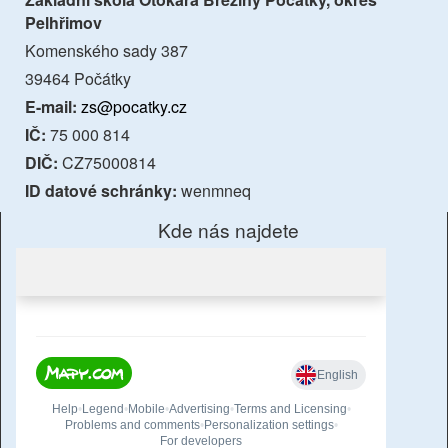
Pelhřimov
Komenského sady 387
39464 Počátky
E-mail:
zs@pocatky.cz
IČ:
75 000 814
DIČ:
CZ75000814
ID datové schránky:
wenmneq
Kde nás najdete