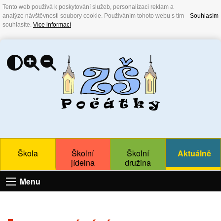
Tento web používá k poskytování služeb, personalizaci reklam a
analýze návštěvnosti soubory cookie. Používáním tohoto webu s tím
Souhlasím
souhlasíte.
Více informací
Škola
Školní
Školní
Aktuálně
jídelna
družina
Menu