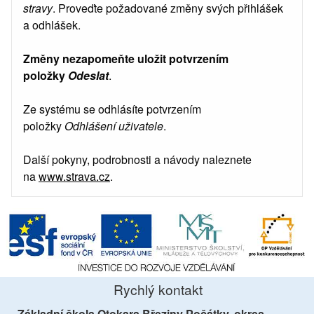
stravy
. Proveďte požadované změny svých přihlášek
a odhlášek.
Změny nezapomeňte uložit potvrzením
položky
Odeslat
.
Ze systému se odhlásíte potvrzením
položky
Odhlášení
uživatele
.
Další pokyny, podrobnosti a návody naleznete
na
www.strava.cz
.
Rychlý kontakt
Základní škola Otokara Březiny Počátky, okres