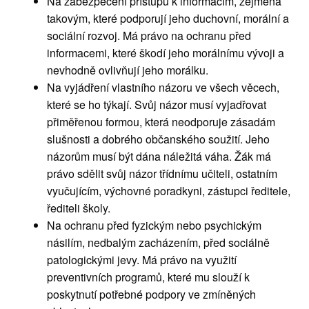
Na zabezpečení přístupu k informacím, zejména
takovým, které podporují jeho duchovní, morální a
sociální rozvoj. Má právo na ochranu před
informacemi, které škodí jeho morálnímu vývoji a
nevhodně ovlivňují jeho morálku.
Na vyjádření vlastního názoru ve všech věcech,
které se ho týkají. Svůj názor musí vyjadřovat
přiměřenou formou, která neodporuje zásadám
slušnosti a dobrého občanského soužití. Jeho
názorům musí být dána náležitá váha. Žák má
právo sdělit svůj názor třídnímu učiteli, ostatním
vyučujícím, výchovné poradkyni, zástupci ředitele,
řediteli školy.
Na ochranu před fyzickým nebo psychickým
násilím, nedbalým zacházením, před sociálně
patologickými jevy. Má právo na využití
preventivních programů, které mu slouží k
poskytnutí potřebné podpory ve zmíněných