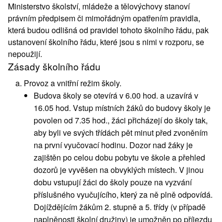
Ministerstvo školství, mládeže a tělovýchovy stanoví
právním předpisem či mimořádným opatřením pravidla,
která budou odlišná od pravidel tohoto školního řádu, pak
ustanovení školního řádu, které jsou s nimi v rozporu, se
nepoužijí.
Zásady školního řádu
Provoz a vnitřní režim školy.
Budova školy se otevírá v 6.00 hod. a uzavírá v
16.05 hod. Vstup místních žáků do budovy školy je
povolen od 7.35 hod., žáci přicházejí do školy tak,
aby byli ve svých třídách pět minut před zvoněním
na první vyučovací hodinu. Dozor nad žáky je
zajištěn po celou dobu pobytu ve škole a přehled
dozorů je vyvěšen na obvyklých místech. V jinou
dobu vstupují žáci do školy pouze na vyzvání
příslušného vyučujícího, který za ně plně odpovídá.
Dojíždějícím žákům 2. stupně a 5. třídy (v případě
naplněnosti školní družiny) je umožněn po příjezdu