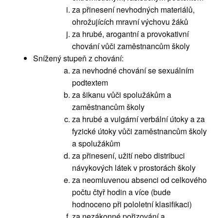
za přinesení nevhodných materiálů,
ohrožujících mravní výchovu žáků
za hrubé, arogantní a provokativní
chování vůči zaměstnancům školy
Snížený stupeň z chování:
za nevhodné chování se sexuálním
podtextem
za šikanu vůči spolužákům a
zaměstnancům školy
za hrubé a vulgární verbální útoky a za
fyzické útoky vůči zaměstnancům školy
a spolužákům
za přinesení, užití nebo distribuci
návykových látek v prostorách školy
za neomluvenou absenci od celkového
počtu čtyř hodin a více (bude
hodnoceno při pololetní klasifikaci)
za nezákonné pořizování a