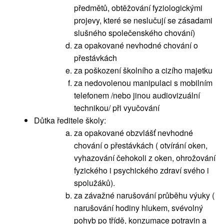
předmětů, obtěžování fyziologickými
projevy, které se neslučují se zásadami
slušného společenského chování)
za opakované nevhodné chování o
přestávkách
za poškození školního a cizího majetku
za nedovolenou manipulaci s mobilním
telefonem /nebo jinou audiovizuální
technikou/ při vyučování
Důtka ředitele školy:
za opakované obzvlášť nevhodné
chování o přestávkách ( otvírání oken,
vyhazování čehokoli z oken, ohrožování
fyzického i psychického zdraví svého i
spolužáků).
za závažné narušování průběhu výuky (
narušování hodiny hlukem, svévolný
pohyb po třídě, konzumace potravin a