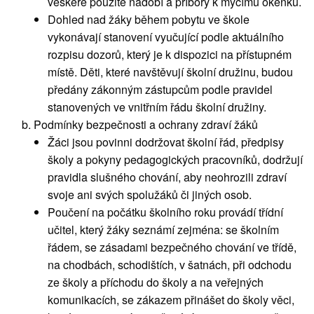
veškeré použité nádobí a příbory k mycímu okénku.
Dohled nad žáky během pobytu ve škole
vykonávají stanovení vyučující podle aktuálního
rozpisu dozorů, který je k dispozici na přístupném
místě. Děti, které navštěvují školní družinu, budou
předány zákonným zástupcům podle pravidel
stanovených ve vnitřním řádu školní družiny.
Podmínky bezpečnosti a ochrany zdraví žáků
Žáci jsou povinni dodržovat školní řád, předpisy
školy a pokyny pedagogických pracovníků, dodržují
pravidla slušného chování, aby neohrozili zdraví
svoje ani svých spolužáků či jiných osob.
Poučení na počátku školního roku provádí třídní
učitel, který žáky seznámí zejména: se školním
řádem, se zásadami bezpečného chování ve třídě,
na chodbách, schodištích, v šatnách, při odchodu
ze školy a příchodu do školy a na veřejných
komunikacích, se zákazem přinášet do školy věci,