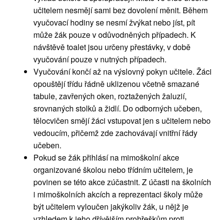
učitelem nesmějí sami bez dovolení měnit. Během
vyučovací hodiny se nesmí žvýkat nebo jíst, pít
může žák pouze v odůvodněných případech. K
návštěvě toalet jsou určeny přestávky, v době
vyučování pouze v nutných případech.
Vyučování končí až na výslovný pokyn učitele. Žáci
opouštějí třídu řádně uklizenou včetně smazané
tabule, zavřených oken, roztažených žaluzií,
srovnaných stolků a židlí. Do odborných učeben,
tělocvičen smějí žáci vstupovat jen s učitelem nebo
vedoucím, přičemž zde zachovávají vnitřní řády
učeben.
Pokud se žák přihlásí na mimoškolní akce
organizované školou nebo třídním učitelem, je
povinen se této akce zúčastnit. Z účasti na školních
i mimoškolních akcích a reprezentaci školy může
být učitelem vyloučen jakýkoliv žák, u nějž je
vzhledem k jeho dřívějším prohřeškům proti