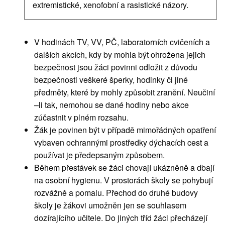
extremistické, xenofobní a rasistické názory.
V hodinách TV, VV, PČ, laboratorních cvičeních a
dalších akcích, kdy by mohla být ohrožena jejich
bezpečnost jsou žáci povinni odložit z důvodu
bezpečnosti veškeré šperky, hodinky či jiné
předměty, které by mohly způsobit zranění. Neučiní
–li tak, nemohou se dané hodiny nebo akce
zúčastnit v plném rozsahu.
Žák je povinen být v případě mimořádných opatření
vybaven ochrannými prostředky dýchacích cest a
používat je předepsaným způsobem.
Během přestávek se žáci chovají ukázněně a dbají
na osobní hygienu. V prostorách školy se pohybují
rozvážně a pomalu. Přechod do druhé budovy
školy je žákovi umožněn jen se souhlasem
dozírajícího učitele. Do jiných tříd žáci přecházejí