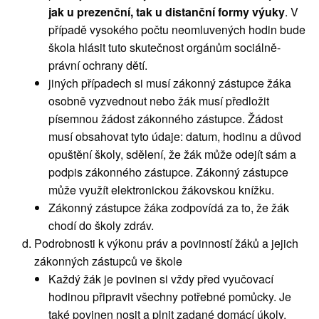
jak u prezenční, tak u distanční formy výuky
. V
případě vysokého počtu neomluvených hodin bude
škola hlásit tuto skutečnost orgánům sociálně-
právní ochrany dětí.
jiných případech si musí zákonný zástupce žáka
osobně vyzvednout nebo žák musí předložit
písemnou žádost zákonného zástupce. Žádost
musí obsahovat tyto údaje: datum, hodinu a důvod
opuštění školy, sdělení, že žák může odejít sám a
podpis zákonného zástupce. Zákonný zástupce
může využít elektronickou žákovskou knížku.
Zákonný zástupce žáka zodpovídá za to, že žák
chodí do školy zdráv.
Podrobnosti k výkonu práv a povinností žáků a jejich
zákonných zástupců ve škole
Každý žák je povinen si vždy před vyučovací
hodinou připravit všechny potřebné pomůcky. Je
také povinen nosit a plnit zadané domácí úkoly.