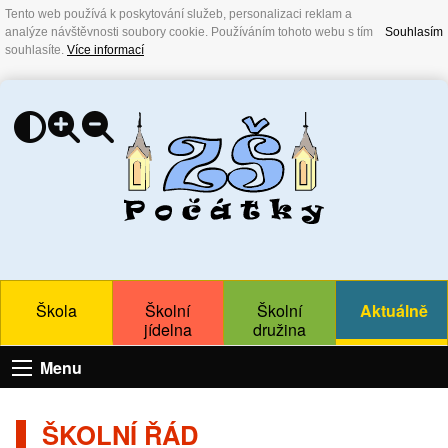
Tento web používá k poskytování služeb, personalizaci reklam a
analýze návštěvnosti soubory cookie. Používáním tohoto webu s tím
Souhlasím
souhlasíte.
Více informací
Škola
Školní
Školní
Aktuálně
jídelna
družina
Menu
ŠKOLNÍ ŘÁD