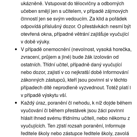
ukázněně. Vstupovat do tělocvičny a odborných
učeben smějí jen s učitelem, v případě zájmových
činností jen se svým vedoucím. Za klid a pořádek
odpovídá příslušný dozor. O přestávkách nesmí být
otevřená okna, případné větrání zajišťuje vyučující
v době výuky.
V případě onemocnění (nevolnost, vysoká horečka,
zvracení, průjem a jiné) bude žák izolován od
ostatních. Třídní učitel, případně daný vyučující
nebo dozor, zajistí v co nejkratší době informování
zákonných zástupců, kteří jsou povinni si v těchto
případech dítě neprodleně vyzvednout. Totéž platí i
v případě výskytu vší.
Každý úraz, poranění či nehodu, k níž dojde během
vyučování či během přestávek jsou žáci povinni
hlásit ihned svému třídnímu učiteli, nebo někomu z
vyučujících. Ten zjistí rozsah poranění, informuje
ředitele školy nebo zástupce ředitele školy, zavolá