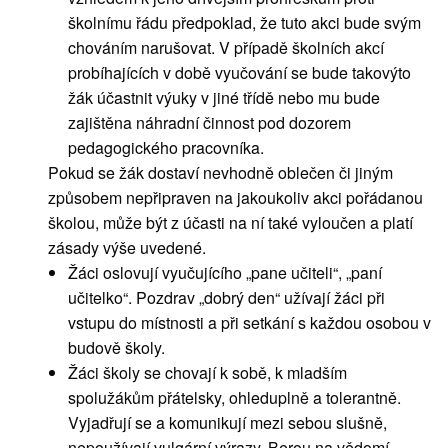
školnímu řádu předpoklad, že tuto akci bude svým
chováním narušovat. V případě školních akcí
probíhajících v době vyučování se bude takovýto
žák účastnit výuky v jiné třídě nebo mu bude
zajištěna náhradní činnost pod dozorem
pedagogického pracovníka.
Pokud se žák dostaví nevhodně oblečen či jiným
způsobem nepřipraven na jakoukoliv akci pořádanou
školou, může být z účasti na ní také vyloučen a platí
zásady výše uvedené.
Žáci oslovují vyučujícího „pane učiteli“, „paní
učitelko“. Pozdrav „dobrý den“ užívají žáci při
vstupu do místnosti a při setkání s každou osobou v
budově školy.
Žáci školy se chovají k sobě, k mladším
spolužákům přátelsky, ohleduplně a tolerantně.
Vyjadřují se a komunikují mezi sebou slušně,
nepoužívají vulgární výrazy. Berou na vědomí