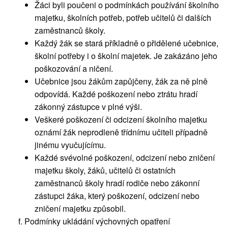
Žáci byli poučeni o podmínkách používání školního
majetku, školních potřeb, potřeb učitelů či dalších
zaměstnanců školy.
Každý žák se stará příkladně o přidělené učebnice,
školní potřeby i o školní majetek. Je zakázáno jeho
poškozování a ničení.
Učebnice jsou žákům zapůjčeny, žák za ně plně
odpovídá. Každé poškození nebo ztrátu hradí
zákonný zástupce v plné výši.
Veškeré poškození či odcizení školního majetku
oznámí žák neprodleně třídnímu učiteli případně
jinému vyučujícímu.
Každé svévolné poškození, odcizení nebo zničení
majetku školy, žáků, učitelů či ostatních
zaměstnanců školy hradí rodiče nebo zákonní
zástupci žáka, který poškození, odcizení nebo
zničení majetku způsobil.
Podmínky ukládání výchovných opatření