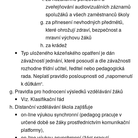
zveřejňování audiovizuálních záznamů
spolužáků a všech zaměstnanců školy
za přinesení nevhodných předmětů,
které ohrožují zdraví, bezpečnost a
mravní výchovu žáků
za krádež
Typ uloženého kázeňského opatření je dán
závažností jednání, které posoudí a dle závažnosti
rozhodne třídní učitel, ředitel nebo pedagogická
rada. Neplatí pravidlo posloupnosti od „napomenutí
k důtkám“.
Pravidla pro hodnocení výsledků vzdělávání žáků
Viz. Klasifikační řád
Distanční vzdělávání škola zajišťuje
on-line výukou synchronní (pedagog pracuje v
určené době se žáky prostřednictvím komunikační
platformy),
on-line výukou asynchronní (žáci pracují