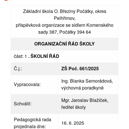
Základní škola O. Březiny Počátky, okres
Pelhřimov,
příspěvková organizace se sídlem Komenského
sady 387, Počátky 394 64
ORGANIZAČNÍ ŘÁD ŠKOLY
část: 1
. ŠKOLNÍ ŘÁD
Č.j.:
ZŠ Poč. 661/2025
Ing. Blanka Semorádová,
Vypracovala:
výchovná poradkyně
Mgr. Jaroslav Blažíček,
Schválil:
ředitel školy
Pedagogická rada
16. 6. 2025
projednala dne: