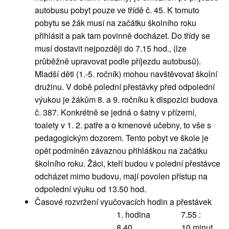
autobusu pobyt pouze ve třídě č. 45. K tomuto
pobytu se žák musí na začátku školního roku
přihlásit a pak tam povinně docházet. Do třídy se
musí dostavit nejpozději do 7.15 hod., (lze
průběžně upravovat podle příjezdu autobusů).
Mladší děti (1.-5. ročník) mohou navštěvovat školní
družinu. V době polední přestávky před odpolední
výukou je žákům 8. a 9. ročníku k dispozici budova
č. 387. Konkrétně se jedná o šatny v přízemí,
toalety v 1. 2. patře a o kmenové učebny, to vše s
pedagogickým dozorem. Tento pobyt ve škole je
opět podmíněn závaznou přihláškou na začátku
školního roku. Žáci, kteří budou v polední přestávce
odcházet mimo budovu, mají povolen přístup na
odpolední výuku od 13.50 hod.
Časové rozvržení vyučovacích hodin a přestávek
1. hodina 7.55 :
8.40 10 minut