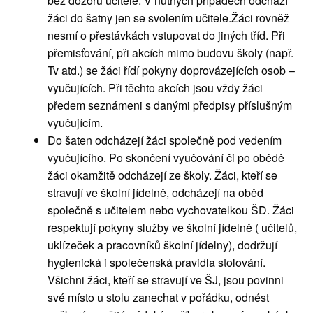
bez dozoru učitele. V nutných případech odchází
žáci do šatny jen se svolením učitele.Žáci rovněž
nesmí o přestávkách vstupovat do jiných tříd. Při
přemisťování, při akcích mimo budovu školy (např.
Tv atd.) se žáci řídí pokyny doprovázejících osob –
vyučujících. Při těchto akcích jsou vždy žáci
předem seznámeni s danými předpisy příslušným
vyučujícím.
Do šaten odcházejí žáci společně pod vedením
vyučujícího. Po skončení vyučování či po obědě
žáci okamžitě odcházejí ze školy. Žáci, kteří se
stravují ve školní jídelně, odcházejí na oběd
společně s učitelem nebo vychovatelkou ŠD. Žáci
respektují pokyny služby ve školní jídelně ( učitelů,
uklízeček a pracovníků školní jídelny), dodržují
hygienická i společenská pravidla stolování.
Všichni žáci, kteří se stravují ve ŠJ, jsou povinni
své místo u stolu zanechat v pořádku, odnést