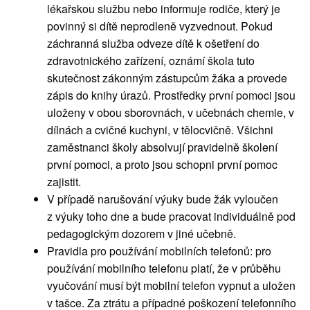
lékařskou službu nebo informuje rodiče, který je
povinný si dítě neprodleně vyzvednout. Pokud
záchranná služba odveze dítě k ošetření do
zdravotnického zařízení, oznámí škola tuto
skutečnost zákonným zástupcům žáka a provede
zápis do knihy úrazů. Prostředky první pomoci jsou
uloženy v obou sborovnách, v učebnách chemie, v
dílnách a cvičné kuchyni, v tělocvičně. Všichni
zaměstnanci školy absolvují pravidelně školení
první pomoci, a proto jsou schopni první pomoc
zajistit.
V případě narušování výuky bude žák vyloučen
z výuky toho dne a bude pracovat individuálně pod
pedagogickým dozorem v jiné učebně.
Pravidla pro používání mobilních telefonů: pro
používání mobilního telefonu platí, že v průběhu
vyučování musí být mobilní telefon vypnut a uložen
v tašce. Za ztrátu a případné poškození telefonního