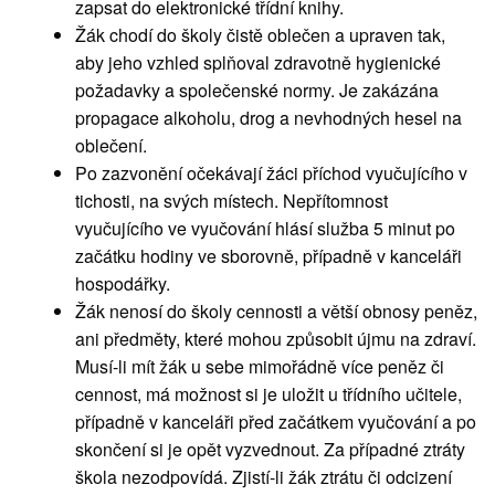
zapsat do elektronické třídní knihy.
Žák chodí do školy čistě oblečen a upraven tak,
aby jeho vzhled splňoval zdravotně hygienické
požadavky a společenské normy. Je zakázána
propagace alkoholu, drog a nevhodných hesel na
oblečení.
Po zazvonění očekávají žáci příchod vyučujícího v
tichosti, na svých místech. Nepřítomnost
vyučujícího ve vyučování hlásí služba 5 minut po
začátku hodiny ve sborovně, případně v kanceláři
hospodářky.
Žák nenosí do školy cennosti a větší obnosy peněz,
ani předměty, které mohou způsobit újmu na zdraví.
Musí-li mít žák u sebe mimořádně více peněz či
cennost, má možnost si je uložit u třídního učitele,
případně v kanceláři před začátkem vyučování a po
skončení si je opět vyzvednout. Za případné ztráty
škola nezodpovídá. Zjistí-li žák ztrátu či odcizení