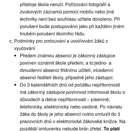
přístroje škola neručí. Pořizování fotografií a
zvukových záznamů pomocí mobilu nebo jiné
techniky není bez souhlasu učitele dovoleno. Při
porušení bude postupováno jako při každém jiném
hrubém porušení školního řádu.
Podmínky pro omlouvání a uvolňování žáků z
vyučování
Předem známou absenci je zákonný zástupce
povinen oznámit škole předem, a to:jedno- a
dvoudenní absenci třídnímu učiteli, vícedenní
absenci řediteli školy, případně jeho zástupci.
Do 3 kalendářních dnů od počátku nepřítomnosti
má zákonný zástupce povinnost informovat školu o
důvodech a délce nepřítomnosti – písemně,
telefonicky, elektronicky nebo osobně. Po návratu
žáka do školy je jeho absenci nutno omluvit do 3
pracovních dnů v elektronické žákovské knížce. Na
pozdější omluvenky nebude brán zřetel.
To platí