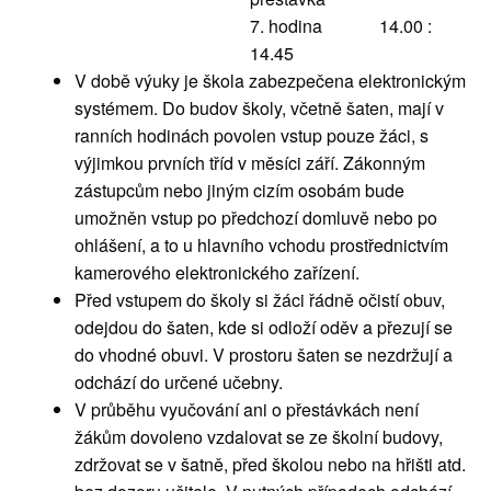
7. hodina 14.00 :
14.45
V době výuky je škola zabezpečena elektronickým
systémem. Do budov školy, včetně šaten, mají v
ranních hodinách povolen vstup pouze žáci, s
výjimkou prvních tříd v měsíci září. Zákonným
zástupcům nebo jiným cizím osobám bude
umožněn vstup po předchozí domluvě nebo po
ohlášení, a to u hlavního vchodu prostřednictvím
kamerového elektronického zařízení.
Před vstupem do školy si žáci řádně očistí obuv,
odejdou do šaten, kde si odloží oděv a přezují se
do vhodné obuvi. V prostoru šaten se nezdržují a
odchází do určené učebny.
V průběhu vyučování ani o přestávkách není
žákům dovoleno vzdalovat se ze školní budovy,
zdržovat se v šatně, před školou nebo na hřišti atd.