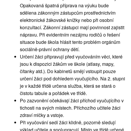
Opakovaná špatná příprava na výuku bude
sdělena zákonným zástupcům prostřednictvím
elektronické žákovské knížky nebo při osobní
konzultací. Zákonní zástupci mají povinnost zajistit
nápravu. Při evidentním nezájmu rodičů o řešení
situace bude škola hlásit tento problém orgánům
sociálně-právní ochrany dětí.
Určení žáci připravují před vyučováním věci, které
jsou k dispozici žákům ve škole (atlasy, mapy,
čítanky atd.). Do kabinetů smějí vstoupit pouze
určení žáci pod dohledem vyučujícího. Na 2. stupni
je v každé třídě určena služba, která se stará o
čistotu tabule a pořádek ve třídě.
Po zazvonění očekávají žáci příchod vyučujícího v
tichosti na svých místech. Příchozího učitele žáci
zdraví mlčky a vstoje.
Při vyučování sedí žáci klidně, pozorně sledují
výklad učitele a spolupracují. Místo ve třídě určené