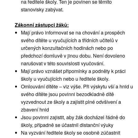
na ředitele školy. Ten je povinen se těmito
stanovisky zabývat.
Zákonní zástupci žáků:
Mají právo informovat se na chování a prospěch
svého dítěte u vyučujících a třídních učitelů v
určených konzultačních hodinách nebo po
předchozí domluvě v jinou dobu. Není dovoleno
narušovat v této souvislosti vyučování.
Mají právo vznášet připomínky a podněty k práci
školy u vyučujících nebo u ředitele školy.
Omlouvání dítěte – viz výše. Při výskytu vší a hnid u
svého dítěte jsou povinni bezodkladně dítě
vyzvednout ze školy a zajistit plné odvšivení a
zbavení hnid
Jsou povinni zajistit, aby žák docházel řádně do
školy, případně se účastnil distanční výuky
Na vyzvání ředitele školy se osobně zúčastnit