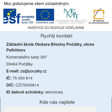
Moc gratulujeme všem zúčastněným.
Rychlý kontakt
Základní škola Otokara Březiny Počátky, okres
Pelhřimov
Komenského sady 387
39464 Počátky
E-mail:
zs@pocatky.cz
IČ:
75 000 814
DIČ:
CZ75000814
ID datové schránky:
wenmneq
Kde nás najdete