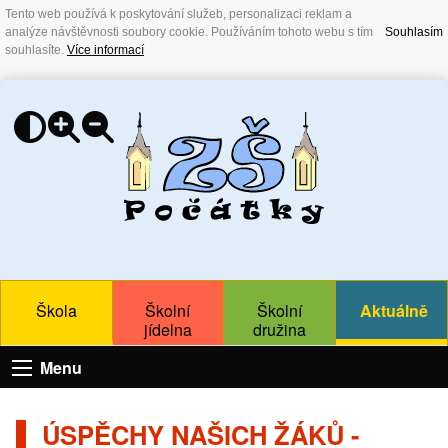
Tento web používá k poskytování služeb, personalizaci reklam a
analýze návštěvnosti soubory cookie. Používáním tohoto webu s tím
Souhlasím
souhlasíte.
Více informací
Škola
Školní
Školní
Aktuálně
jídelna
družina
Menu
ÚSPĚCHY NAŠICH ŽÁKŮ -