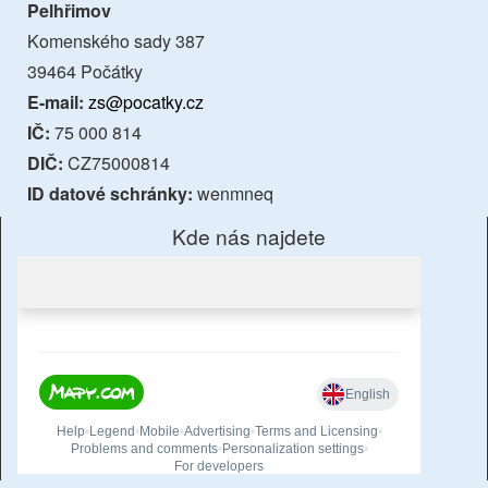
Pelhřimov
Komenského sady 387
39464 Počátky
E-mail:
zs@pocatky.cz
IČ:
75 000 814
DIČ:
CZ75000814
ID datové schránky:
wenmneq
Kde nás najdete