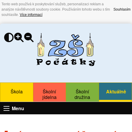
Tento web používá k poskytování služeb, personalizaci reklam a
analýze návštěvnosti soubory cookie. Používáním tohoto webu s tím
Souhlasím
souhlasíte.
Více informací
Škola
Školní
Školní
Aktuálně
jídelna
družina
Menu