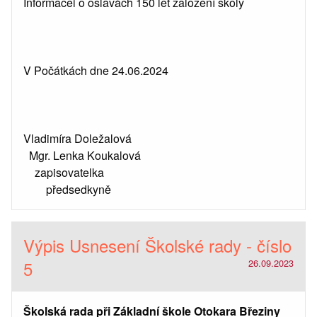
Informacei o oslavách 150 let založení školy
V Počátkách dne 24.06.2024
Vladimíra Doležalová
Mgr. Lenka Koukalová
zapisovatelka
předsedkyně
Výpis Usnesení Školské rady - číslo
5
26.09.2023
Školská rada při Základní škole Otokara Březiny