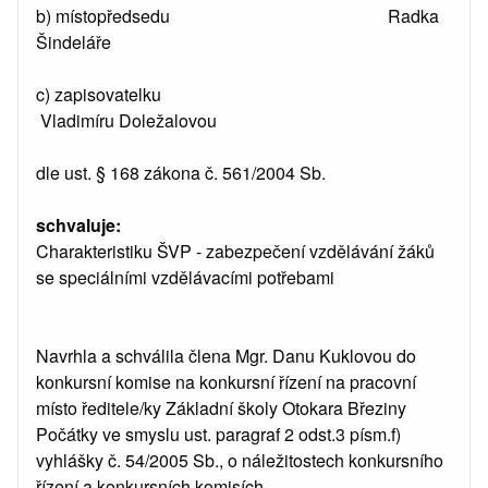
b) místopředsedu Radka
Šindeláře
c) zapisovatelku
Vladimíru Doležalovou
dle ust. § 168 zákona č. 561/2004 Sb.
schvaluje:
Charakteristiku ŠVP - zabezpečení vzdělávání žáků
se speciálními vzdělávacími potřebami
Navrhla a schválila člena Mgr. Danu Kuklovou do
konkursní komise na konkursní řízení na pracovní
místo ředitele/ky Základní školy Otokara Březiny
Počátky ve smyslu ust. paragraf 2 odst.3 písm.f)
vyhlášky č. 54/2005 Sb., o náležitostech konkursního
řízení a konkursních komisích.