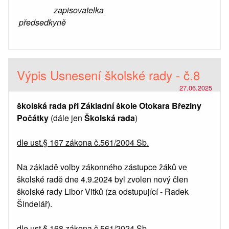
zapisovatelka
předsedkyně
Výpis Usnesení školské rady - č.8
27.06.2025
školská rada při Základní škole Otokara Březiny
Počátky
(dále jen
Školská rada
)
dle ust.§ 167 zákona č.561/2004 Sb.
Na základě volby zákonného zástupce žáků ve
školské radě dne 4.9.2024 byl zvolen nový člen
školské rady Libor Vitků (za odstupující - Radek
Šindelář).
dle ust.§ 168 zákona č.561/2024 Sb.